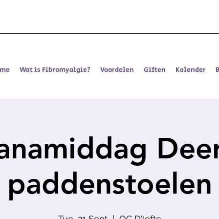
ome
Wat is Fibromyalgie?
Voordelen
Giften
Kalender
anamiddag Deerl
paddenstoelen
Tue, 21 Sept
  |  
OC D'Iefte