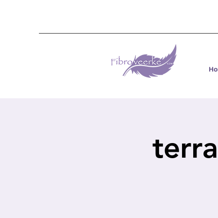
H
terr