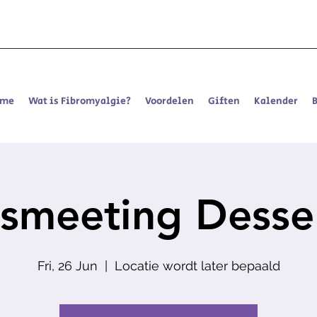
ome
Wat is Fibromyalgie?
Voordelen
Giften
Kalender
asmeeting Dess
Fri, 26 Jun
  |  
Locatie wordt later bepaald