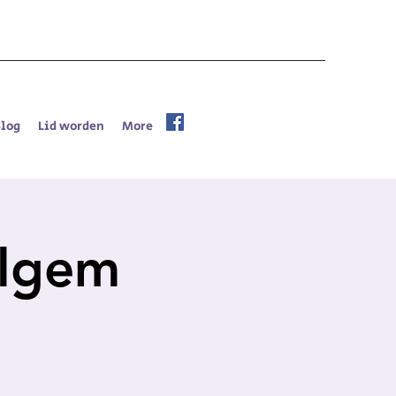
Blog
Lid worden
More
elgem