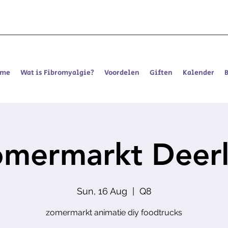
ome
Wat is Fibromyalgie?
Voordelen
Giften
Kalender
mermarkt Deerl
Sun, 16 Aug
  |  
Q8
zomermarkt animatie diy foodtrucks