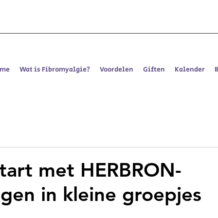
ome
Wat is Fibromyalgie?
Voordelen
Giften
Kalender
start met HERBRON-
gen in kleine groepjes