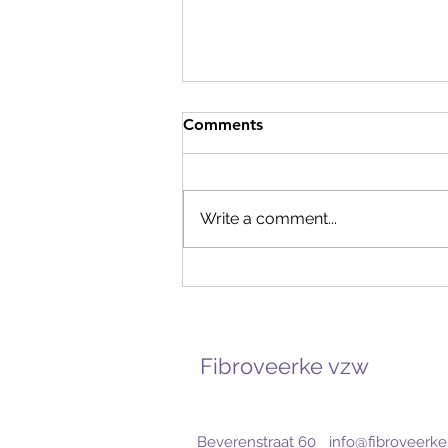
Comments
Write a comment...
prettige vakantie!
Fibroveerke vzw
Beverenstraat 60
info@fibroveerke