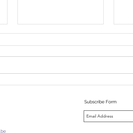
de stap naar het OCMW
Rech
werk
ver
Subscribe Form
.be