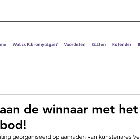
ome
Wat is Fibromyalgie?
Voordelen
Giften
Kalender
t aan de winnaar met het
 bod!
iling georganiseerd op aanraden van kunstenares Ve